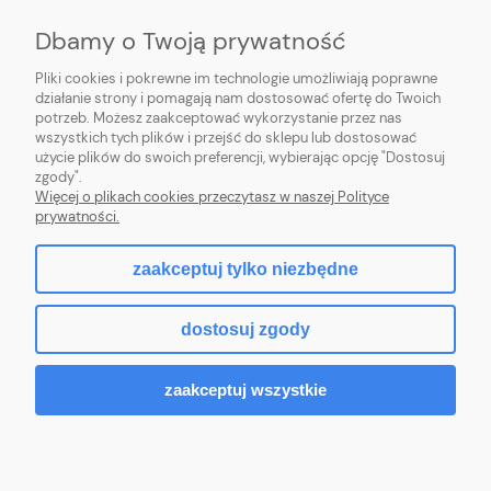
Dbamy o Twoją prywatność
Pliki cookies i pokrewne im technologie umożliwiają poprawne
działanie strony i pomagają nam dostosować ofertę do Twoich
potrzeb. Możesz zaakceptować wykorzystanie przez nas
POMOC
wszystkich tych plików i przejść do sklepu lub dostosować
użycie plików do swoich preferencji, wybierając opcję "Dostosuj
SOCIAL MEDIA
zgody".
Więcej o plikach cookies przeczytasz w naszej Polityce
prywatności.
zaakceptuj tylko niezbędne
pokaż pełną wersję strony
dostosuj zgody
Sklep internetowy Shoper.pl
zaakceptuj wszystkie