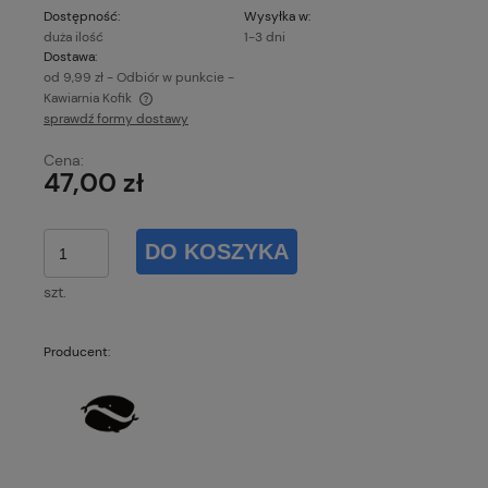
Dostępność:
Wysyłka w:
duża ilość
1-3 dni
Dostawa:
od 9,99 zł
- Odbiór w punkcie -
Kawiarnia Kofik
sprawdź formy dostawy
Cena nie zawiera ewentualnych kosztów płatności
Cena:
47,00 zł
DO KOSZYKA
szt.
Producent: