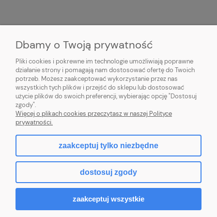
Dbamy o Twoją prywatność
Pliki cookies i pokrewne im technologie umożliwiają poprawne
działanie strony i pomagają nam dostosować ofertę do Twoich
potrzeb. Możesz zaakceptować wykorzystanie przez nas
POMOC
wszystkich tych plików i przejść do sklepu lub dostosować
użycie plików do swoich preferencji, wybierając opcję "Dostosuj
SOCIAL MEDIA
zgody".
Więcej o plikach cookies przeczytasz w naszej Polityce
prywatności.
zaakceptuj tylko niezbędne
pokaż pełną wersję strony
dostosuj zgody
Sklep internetowy Shoper.pl
zaakceptuj wszystkie