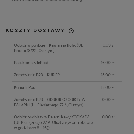
KOSZTY DOSTAWY
CENA NIE ZAWIERA EWENTUALNYCH
KOSZTÓW PŁATNOŚCI
Odbiór w punkcie - Kawiarnia Kofik
(Ul.
9,99 zł
Prosta 18/22 , Olsztyn )
Paczkomaty InPost
16,00 zł
Zamówienie B2B - KURIER
18,00 zł
Kurier InPost
18,00 zł
Zamówienie B2B - ODBIÓR OSOBISTY W
0,00 zł
PALARNI
(Ul. Pieniężnego 27 A, Olsztyn)
Odbiór osobisty w Palarni Kawy KOFIKADA
0,00 zł
(Ul. Pieniężnego 27 A, Olsztyn (w dni robocze,
w godzinach 9 - 16))