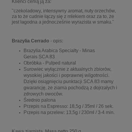
Klienci cenią ją za:
"czekoladowy, intensywny aromat, nuty orzechów,
za to że cudnie łączy się z mlekiem oraz za to, że
jest łagodna a jednocześnie wyrazista w smaku."
Brazylia Cerrado
- opis:
Brazylia Arabica Specialty - Minas
Gerais SCA 83
Obróbka - Pulped natural
Surowiec wyłącznie z aktualnych zbiorów,
wysokiej jakości i poprawnej wilgotności.
Dzięki osiągnięciu punktacji SCA 83 mamy
gwarancję, że ziarna pochodzą z dojrzałych i
zdrowych owoców.
Średnio palona
Przepis na Espresso: 18,5g / 35ml / 26 sek.
Przepis na przelew: 13,5g / 230ml / 3-4 min.
Kawa ziarnista. Masa netto 250 g.