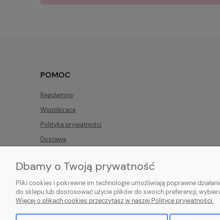
POMOC
Regulaminy
Współpraca
Polityka prywatności
Dostawa
Płatności
Dbamy o Twoją prywatność
Zwroty i reklamacje
Pliki cookies i pokrewne im technologie umożliwiają poprawne działa
do sklepu lub dostosować użycie plików do swoich preferencji, wybier
Więcej o plikach cookies przeczytasz w naszej Polityce prywatności.